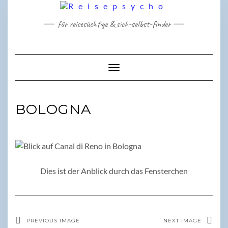
Skip
to
für reisesüchtige & sich-selbst-finder
content
Toggle Navigation
BOLOGNA
Dies ist der Anblick durch das Fensterchen
PREVIOUS IMAGE
NEXT IMAGE