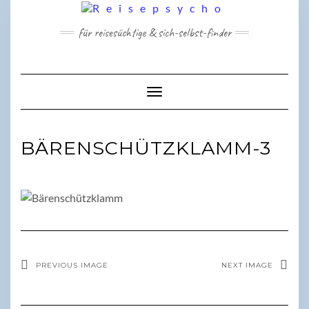
Skip
to
für reisesüchtige & sich-selbst-finder
content
Toggle Navigation
BÄRENSCHÜTZKLAMM-3
PREVIOUS IMAGE
NEXT IMAGE