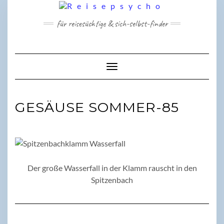
Skip
to
für reisesüchtige & sich-selbst-finder
content
Toggle Navigation
GESÄUSE SOMMER-85
Der große Wasserfall in der Klamm rauscht in den
Spitzenbach