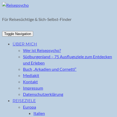
Skip
to
content
Für Reisesüchtige & Sich-Selbst-Finder
Toggle Navigation
ÜBER MICH
Wer ist Reisepsycho?
Südburgenland – 75 Ausflugsziele zum Entdecken
und Erleben
Buch „Arkadien und Cornetti“
Mediakit
Kontakt
Impressum
Datenschutzerklärung
REISEZIELE
Europa
Italien