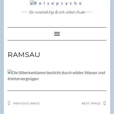
Skip
to
für reisesüchtige & sich-selbst-finder
content
Toggle Navigation
RAMSAU
PREVIOUS IMAGE
NEXT IMAGE