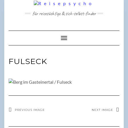
Skip
to
für reisesüchtige & sich-selbst-finder
content
Toggle Navigation
FULSECK
PREVIOUS IMAGE
NEXT IMAGE