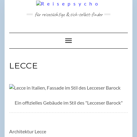
Skip
to
für reisesüchtige & sich-selbst-finder
content
Toggle Navigation
LECCE
Ein offizielles Gebäude im Stil des "Lecceser Barock"
Architektur Lecce