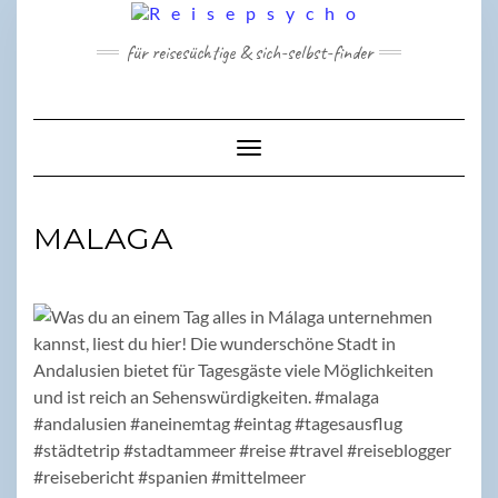
Skip
to
für reisesüchtige & sich-selbst-finder
content
Toggle Navigation
MALAGA