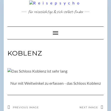
Skip
to
für reisesüchtige & sich-selbst-finder
content
Toggle Navigation
KOBLENZ
Nur mit Weitwinkel zu erfassen - das Schloss Koblenz
PREVIOUS IMAGE
NEXT IMAGE