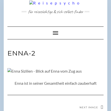
Skip
to
für reisesüchtige & sich-selbst-finder
content
Toggle Navigation
ENNA-2
Enna ist in seiner Gesamtheit einfach zauberhaft
NEXT IMAGE