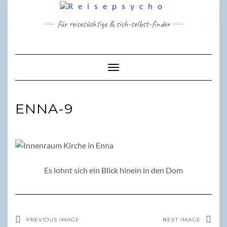
Skip
to
für reisesüchtige & sich-selbst-finder
content
Toggle Navigation
ENNA-9
Es lohnt sich ein Blick hinein in den Dom
PREVIOUS IMAGE
NEXT IMAGE