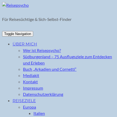
Skip
to
content
Für Reisesüchtige & Sich-Selbst-Finder
Toggle Navigation
ÜBER MICH
Wer ist Reisepsycho?
Südburgenland – 75 Ausflugsziele zum Entdecken
und Erleben
Buch „Arkadien und Cornetti“
Mediakit
Kontakt
Impressum
Datenschutzerklärung
REISEZIELE
Europa
Italien