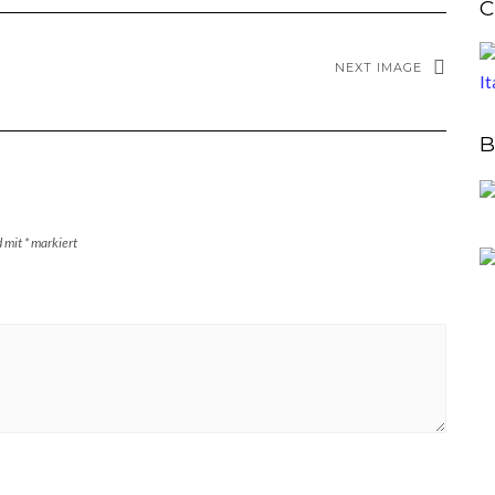
C
NEXT IMAGE
B
d mit
*
markiert