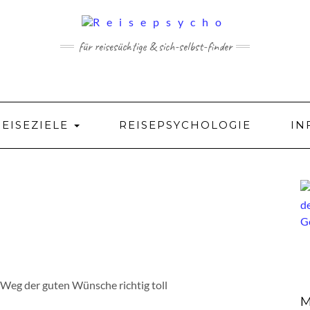
für reisesüchtige & sich-selbst-finder
REISEZIELE
REISEPSYCHOLOGIE
IN
r Weg der guten Wünsche richtig toll
M