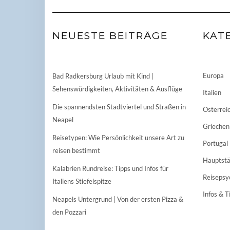
NEUESTE BEITRÄGE
KAT
Europa
Bad Radkersburg Urlaub mit Kind |
Sehenswürdigkeiten, Aktivitäten & Ausflüge
Italien
Die spannendsten Stadtviertel und Straßen in
Österrei
Neapel
Griechen
Reisetypen: Wie Persönlichkeit unsere Art zu
Portugal
reisen bestimmt
Hauptstä
Kalabrien Rundreise: Tipps und Infos für
Reisepsy
Italiens Stiefelspitze
Infos & T
Neapels Untergrund | Von der ersten Pizza &
den Pozzari