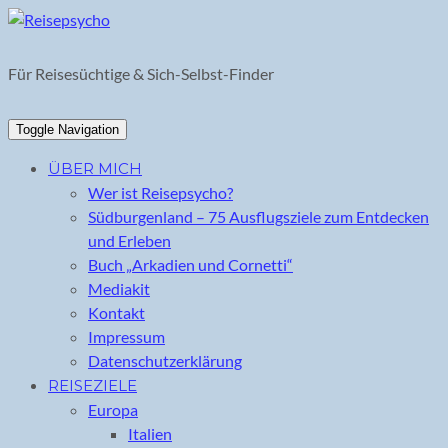
Skip
to
content
Für Reisesüchtige & Sich-Selbst-Finder
Toggle Navigation
ÜBER MICH
Wer ist Reisepsycho?
Südburgenland – 75 Ausflugsziele zum Entdecken
und Erleben
Buch „Arkadien und Cornetti“
Mediakit
Kontakt
Impressum
Datenschutzerklärung
REISEZIELE
Europa
Italien