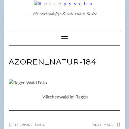
Skip
to
für reisesüchtige & sich-selbst-finder
content
Toggle Navigation
AZOREN_NATUR-184
Märchenwald im Regen
PREVIOUS IMAGE
NEXT IMAGE