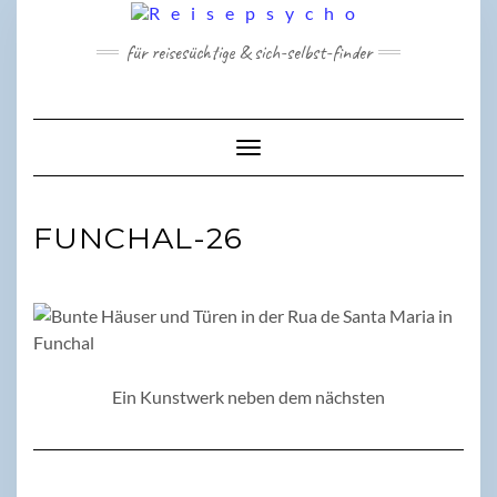
Skip
to
für reisesüchtige & sich-selbst-finder
content
Toggle Navigation
FUNCHAL-26
Ein Kunstwerk neben dem nächsten