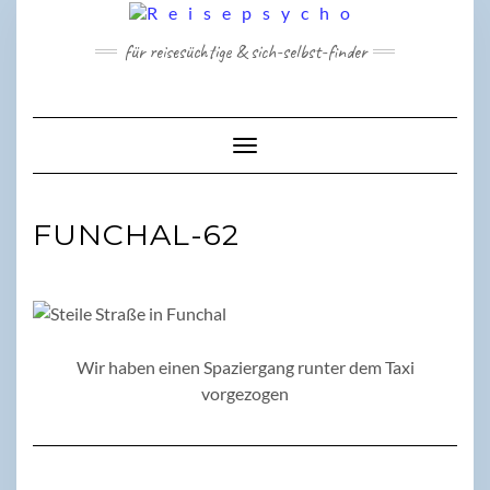
Skip
to
für reisesüchtige & sich-selbst-finder
content
Toggle Navigation
FUNCHAL-62
Wir haben einen Spaziergang runter dem Taxi
vorgezogen