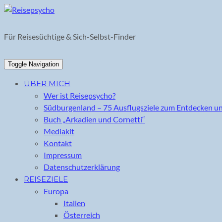
Skip
to
content
Für Reisesüchtige & Sich-Selbst-Finder
Toggle Navigation
ÜBER MICH
Wer ist Reisepsycho?
Südburgenland – 75 Ausflugsziele zum Entdecken u
Buch „Arkadien und Cornetti“
Mediakit
Kontakt
Impressum
Datenschutzerklärung
REISEZIELE
Europa
Italien
Österreich