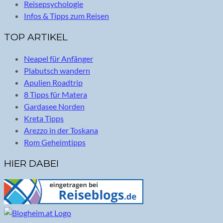
Reisepsychologie
Infos & Tipps zum Reisen
TOP ARTIKEL
Neapel für Anfänger
Plabutsch wandern
Apulien Roadtrip
8 Tipps für Matera
Gardasee Norden
Kreta Tipps
Arezzo in der Toskana
Rom Geheimtipps
HIER DABEI