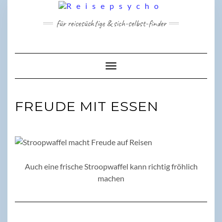
Skip
to
für reisesüchtige & sich-selbst-finder
content
Toggle Navigation
FREUDE MIT ESSEN
Auch eine frische Stroopwaffel kann richtig fröhlich
machen