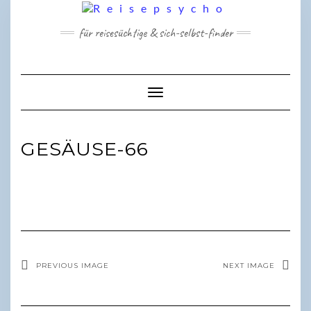
Skip
to
für reisesüchtige & sich-selbst-finder
content
Toggle Navigation
GESÄUSE-66
PREVIOUS IMAGE
NEXT IMAGE