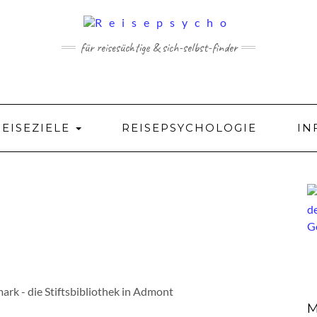
für reisesüchtige & sich-selbst-finder
REISEZIELE
REISEPSYCHOLOGIE
IN
ark - die Stiftsbibliothek in Admont
M