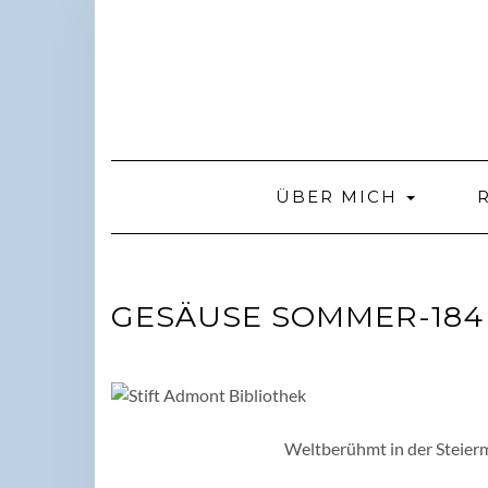
Skip
to
content
ÜBER MICH
GESÄUSE SOMMER-184
Weltberühmt in der Steierm