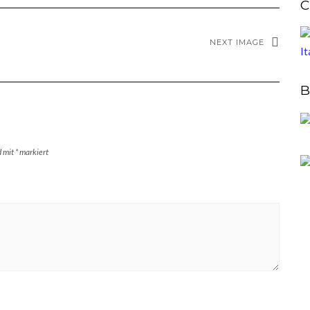
C
NEXT IMAGE
B
d mit
*
markiert