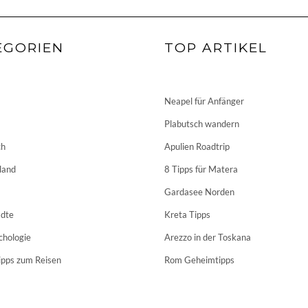
EGORIEN
TOP ARTIKEL
Neapel für Anfänger
Plabutsch wandern
ch
Apulien Roadtrip
land
8 Tipps für Matera
Gardasee Norden
dte
Kreta Tipps
chologie
Arezzo in der Toskana
ipps zum Reisen
Rom Geheimtipps