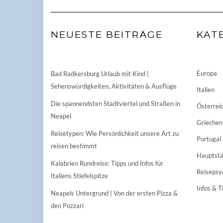
NEUESTE BEITRÄGE
KAT
Europa
Bad Radkersburg Urlaub mit Kind |
Sehenswürdigkeiten, Aktivitäten & Ausflüge
Italien
Die spannendsten Stadtviertel und Straßen in
Österrei
Neapel
Griechen
Reisetypen: Wie Persönlichkeit unsere Art zu
Portugal
reisen bestimmt
Hauptstä
Kalabrien Rundreise: Tipps und Infos für
Reisepsy
Italiens Stiefelspitze
Infos & T
Neapels Untergrund | Von der ersten Pizza &
den Pozzari