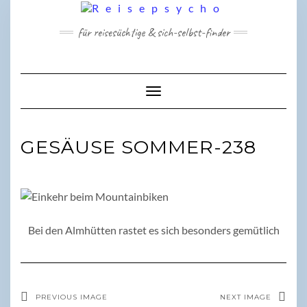
Skip
to
für reisesüchtige & sich-selbst-finder
content
Toggle Navigation
GESÄUSE SOMMER-238
Bei den Almhütten rastet es sich besonders gemütlich
PREVIOUS IMAGE
NEXT IMAGE