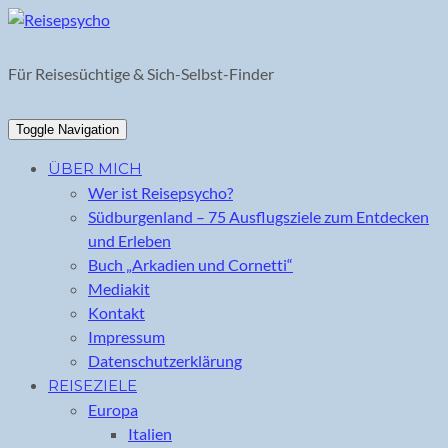
Skip
to
content
Für Reisesüchtige & Sich-Selbst-Finder
Toggle Navigation
ÜBER MICH
Wer ist Reisepsycho?
Südburgenland – 75 Ausflugsziele zum Entdecken
und Erleben
Buch „Arkadien und Cornetti“
Mediakit
Kontakt
Impressum
Datenschutzerklärung
REISEZIELE
Europa
Italien