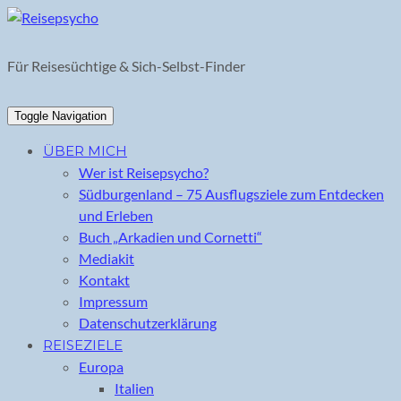
Skip
to
content
Für Reisesüchtige & Sich-Selbst-Finder
Toggle Navigation
ÜBER MICH
Wer ist Reisepsycho?
Südburgenland – 75 Ausflugsziele zum Entdecken
und Erleben
Buch „Arkadien und Cornetti“
Mediakit
Kontakt
Impressum
Datenschutzerklärung
REISEZIELE
Europa
Italien