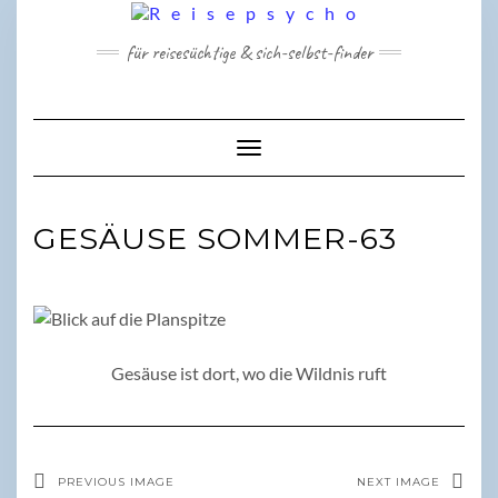
Skip
to
für reisesüchtige & sich-selbst-finder
content
Toggle Navigation
GESÄUSE SOMMER-63
Gesäuse ist dort, wo die Wildnis ruft
PREVIOUS IMAGE
NEXT IMAGE