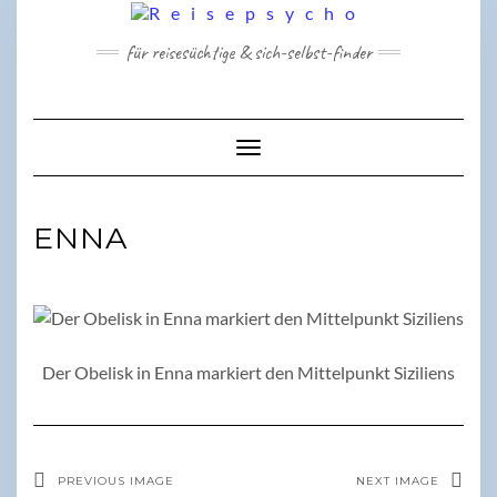
Skip
to
für reisesüchtige & sich-selbst-finder
content
Toggle Navigation
ENNA
Der Obelisk in Enna markiert den Mittelpunkt Siziliens
PREVIOUS IMAGE
NEXT IMAGE