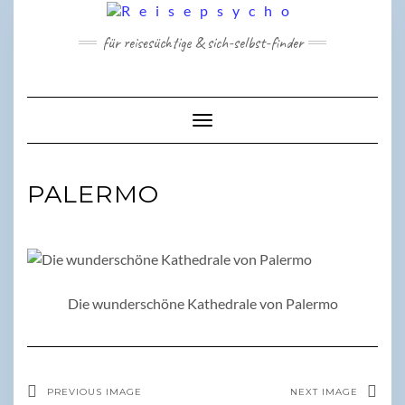
Skip
to
für reisesüchtige & sich-selbst-finder
content
Toggle Navigation
PALERMO
Die wunderschöne Kathedrale von Palermo
PREVIOUS IMAGE
NEXT IMAGE