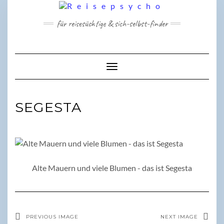
Skip
to
für reisesüchtige & sich-selbst-finder
content
Toggle Navigation
SEGESTA
Alte Mauern und viele Blumen - das ist Segesta
PREVIOUS IMAGE
NEXT IMAGE