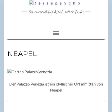
Skip
to
für reisesüchtige & sich-selbst-finder
content
Toggle Navigation
NEAPEL
Der Palazzo Venezia ist ein idyllischer Ort inmitten von
Neapel