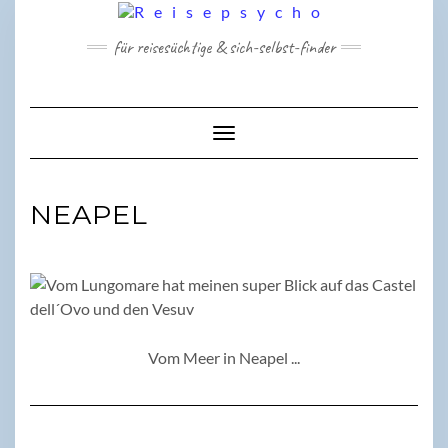
Skip
to
für reisesüchtige & sich-selbst-finder
content
Toggle Navigation
NEAPEL
Vom Meer in Neapel ...