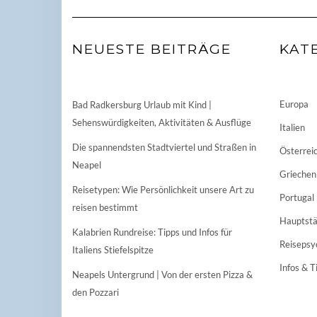
NEUESTE BEITRÄGE
KAT
Europa
Bad Radkersburg Urlaub mit Kind |
Sehenswürdigkeiten, Aktivitäten & Ausflüge
Italien
Die spannendsten Stadtviertel und Straßen in
Österrei
Neapel
Griechen
Reisetypen: Wie Persönlichkeit unsere Art zu
Portugal
reisen bestimmt
Hauptstä
Kalabrien Rundreise: Tipps und Infos für
Reisepsy
Italiens Stiefelspitze
Infos & T
Neapels Untergrund | Von der ersten Pizza &
den Pozzari