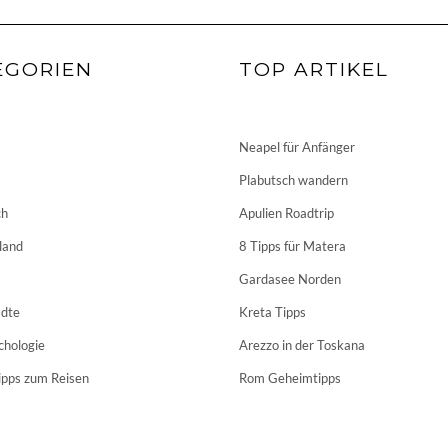
EGORIEN
TOP ARTIKEL
Neapel für Anfänger
Plabutsch wandern
ch
Apulien Roadtrip
land
8 Tipps für Matera
Gardasee Norden
dte
Kreta Tipps
chologie
Arezzo in der Toskana
ipps zum Reisen
Rom Geheimtipps