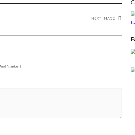
C
NEXT IMAGE
B
d mit
*
markiert