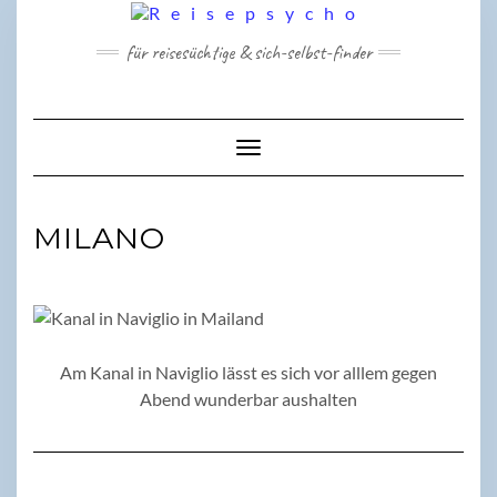
Skip
to
für reisesüchtige & sich-selbst-finder
content
Toggle Navigation
MILANO
Am Kanal in Naviglio lässt es sich vor alllem gegen
Abend wunderbar aushalten