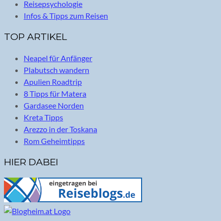
Reisepsychologie
Infos & Tipps zum Reisen
TOP ARTIKEL
Neapel für Anfänger
Plabutsch wandern
Apulien Roadtrip
8 Tipps für Matera
Gardasee Norden
Kreta Tipps
Arezzo in der Toskana
Rom Geheimtipps
HIER DABEI