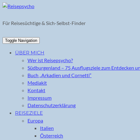
Skip
to
content
Für Reisesüchtige & Sich-Selbst-Finder
Toggle Navigation
ÜBER MICH
Wer ist Reisepsycho?
Südburgenland – 75 Ausflugsziele zum Entdecken u
Buch „Arkadien und Cornetti“
Mediakit
Kontakt
Impressum
Datenschutzerklärung
REISEZIELE
Europa
Italien
Österreich