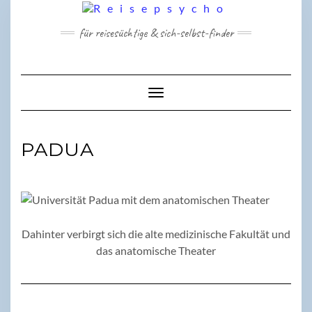
Skip
to
für reisesüchtige & sich-selbst-finder
content
Toggle Navigation
PADUA
Dahinter verbirgt sich die alte medizinische Fakultät und
das anatomische Theater