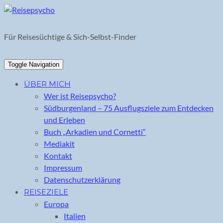
Skip
to
content
Für Reisesüchtige & Sich-Selbst-Finder
Toggle Navigation
ÜBER MICH
Wer ist Reisepsycho?
Südburgenland – 75 Ausflugsziele zum Entdecken
und Erleben
Buch „Arkadien und Cornetti“
Mediakit
Kontakt
Impressum
Datenschutzerklärung
REISEZIELE
Europa
Italien