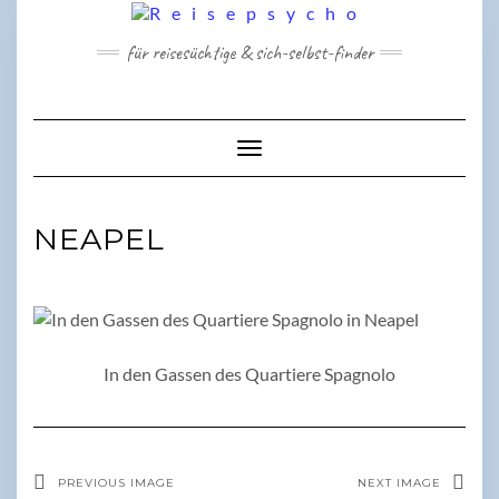
Skip
to
für reisesüchtige & sich-selbst-finder
content
Toggle Navigation
NEAPEL
In den Gassen des Quartiere Spagnolo
PREVIOUS IMAGE
NEXT IMAGE