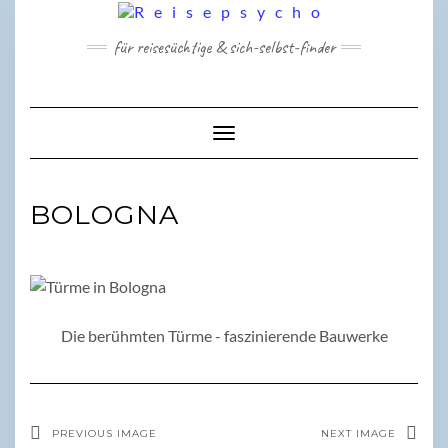
Skip
to
für reisesüchtige & sich-selbst-finder
content
Toggle Navigation
BOLOGNA
Die berühmten Türme - faszinierende Bauwerke
PREVIOUS IMAGE
NEXT IMAGE