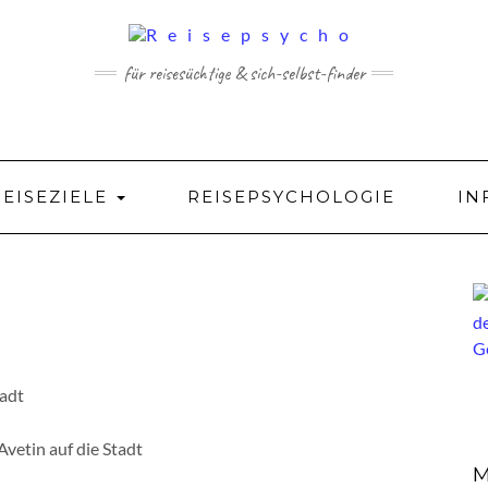
für reisesüchtige & sich-selbst-finder
REISEZIELE
REISEPSYCHOLOGIE
IN
Avetin auf die Stadt
M