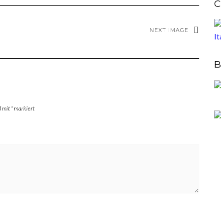
C
NEXT IMAGE
B
d mit
*
markiert