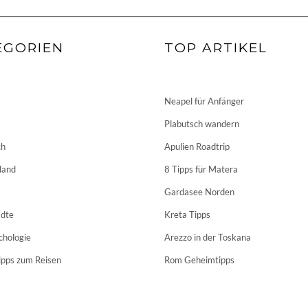
EGORIEN
TOP ARTIKEL
Neapel für Anfänger
Plabutsch wandern
ch
Apulien Roadtrip
land
8 Tipps für Matera
Gardasee Norden
dte
Kreta Tipps
chologie
Arezzo in der Toskana
ipps zum Reisen
Rom Geheimtipps