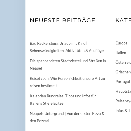
NEUESTE BEITRÄGE
KAT
Europa
Bad Radkersburg Urlaub mit Kind |
Sehenswürdigkeiten, Aktivitäten & Ausflüge
Italien
Die spannendsten Stadtviertel und Straßen in
Österrei
Neapel
Griechen
Reisetypen: Wie Persönlichkeit unsere Art zu
Portugal
reisen bestimmt
Hauptstä
Kalabrien Rundreise: Tipps und Infos für
Reisepsy
Italiens Stiefelspitze
Infos & T
Neapels Untergrund | Von der ersten Pizza &
den Pozzari