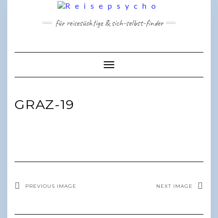
Skip
to
für reisesüchtige & sich-selbst-finder
content
Toggle Navigation
GRAZ-19
PREVIOUS IMAGE
NEXT IMAGE