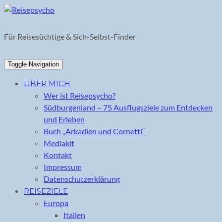
Skip
to
content
Für Reisesüchtige & Sich-Selbst-Finder
Toggle Navigation
ÜBER MICH
Wer ist Reisepsycho?
Südburgenland – 75 Ausflugsziele zum Entdecken
und Erleben
Buch „Arkadien und Cornetti“
Mediakit
Kontakt
Impressum
Datenschutzerklärung
REISEZIELE
Europa
Italien