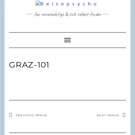
Skip
to
für reisesüchtige & sich-selbst-finder
content
Toggle Navigation
GRAZ-101
PREVIOUS IMAGE
NEXT IMAGE