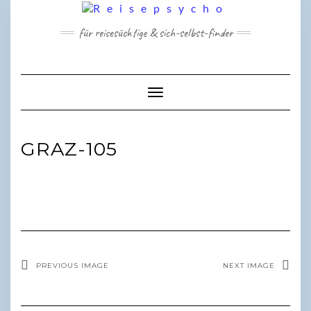
Skip
to
für reisesüchtige & sich-selbst-finder
content
Toggle Navigation
GRAZ-105
PREVIOUS IMAGE
NEXT IMAGE