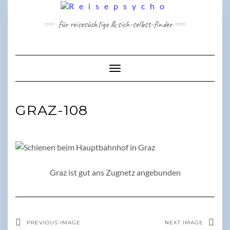
Skip
to
für reisesüchtige & sich-selbst-finder
content
Toggle Navigation
GRAZ-108
Graz ist gut ans Zugnetz angebunden
PREVIOUS IMAGE
NEXT IMAGE