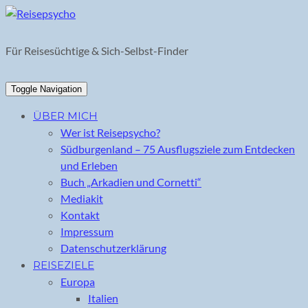
Skip
to
content
Für Reisesüchtige & Sich-Selbst-Finder
Toggle Navigation
ÜBER MICH
Wer ist Reisepsycho?
Südburgenland – 75 Ausflugsziele zum Entdecken
und Erleben
Buch „Arkadien und Cornetti“
Mediakit
Kontakt
Impressum
Datenschutzerklärung
REISEZIELE
Europa
Italien