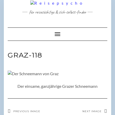
Skip
to
für reisesüchtige & sich-selbst-finder
content
Toggle Navigation
GRAZ-118
Der einsame, ganzjährige Grazer Schneemann
PREVIOUS IMAGE
NEXT IMAGE