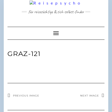
Skip
to
für reisesüchtige & sich-selbst-finder
content
Toggle Navigation
GRAZ-121
PREVIOUS IMAGE
NEXT IMAGE