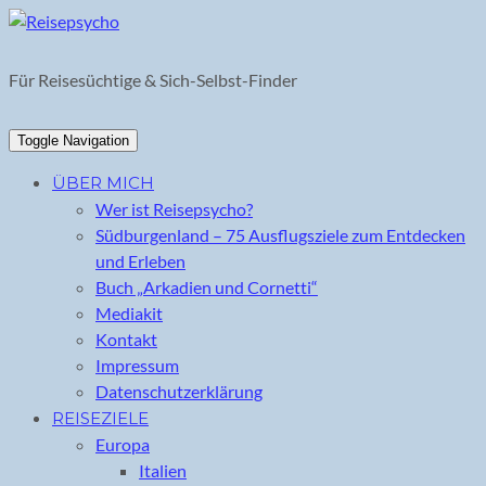
Skip
to
content
Für Reisesüchtige & Sich-Selbst-Finder
Toggle Navigation
ÜBER MICH
Wer ist Reisepsycho?
Südburgenland – 75 Ausflugsziele zum Entdecken
und Erleben
Buch „Arkadien und Cornetti“
Mediakit
Kontakt
Impressum
Datenschutzerklärung
REISEZIELE
Europa
Italien