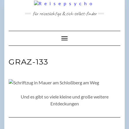
Skip
to
für reisesüchtige & sich-selbst-finder
content
Toggle Navigation
GRAZ-133
Und es gibt so viele kleine und große weitere
Entdeckungen