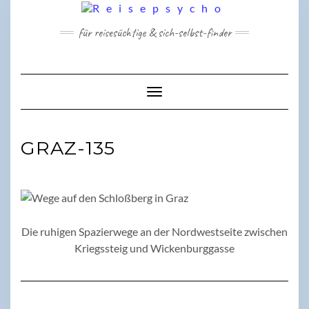
Skip
to
für reisesüchtige & sich-selbst-finder
content
Toggle Navigation
GRAZ-135
Die ruhigen Spazierwege an der Nordwestseite zwischen
Kriegssteig und Wickenburggasse