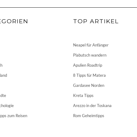
EGORIEN
TOP ARTIKEL
Neapel für Anfänger
Plabutsch wandern
ch
Apulien Roadtrip
land
8 Tipps für Matera
Gardasee Norden
dte
Kreta Tipps
chologie
Arezzo in der Toskana
ipps zum Reisen
Rom Geheimtipps