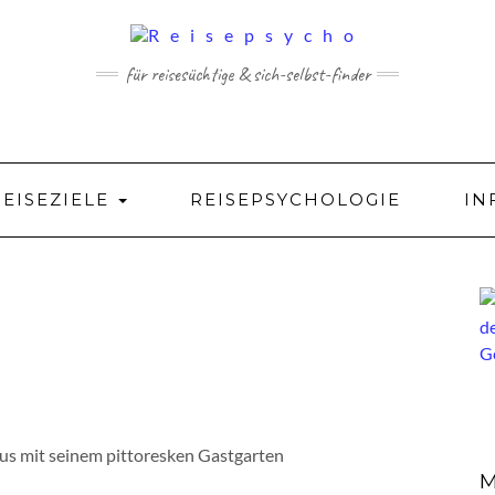
für reisesüchtige & sich-selbst-finder
REISEZIELE
REISEPSYCHOLOGIE
IN
s mit seinem pittoresken Gastgarten
M