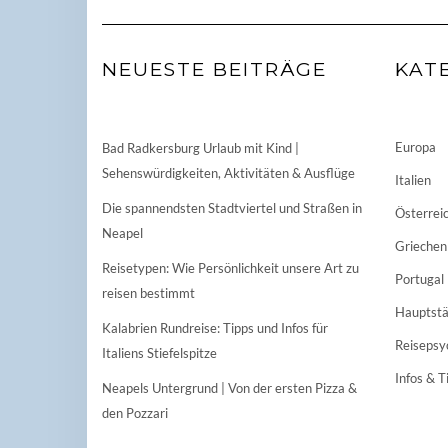
NEUESTE BEITRÄGE
KAT
Europa
Bad Radkersburg Urlaub mit Kind |
Sehenswürdigkeiten, Aktivitäten & Ausflüge
Italien
Die spannendsten Stadtviertel und Straßen in
Österrei
Neapel
Griechen
Reisetypen: Wie Persönlichkeit unsere Art zu
Portugal
reisen bestimmt
Hauptstä
Kalabrien Rundreise: Tipps und Infos für
Reisepsy
Italiens Stiefelspitze
Infos & T
Neapels Untergrund | Von der ersten Pizza &
den Pozzari