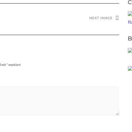
C
NEXT IMAGE
B
d mit
*
markiert