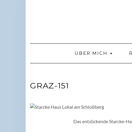
Skip
to
content
ÜBER MICH
GRAZ-151
Das entzückende Starcke-Hau